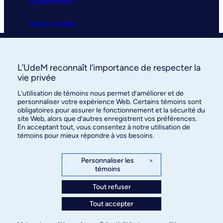
Signalement
Nous joindre
Clinique universitaire
L’UdeM reconnaît l’importance de respecter la
La clinique
vie privée
L’utilisation de témoins nous permet d’améliorer et de
Services
personnaliser votre expérience Web. Certains témoins sont
obligatoires pour assurer le fonctionnement et la sécurité du
FAQ
site Web, alors que d’autres enregistrent vos préférences.
En acceptant tout, vous consentez à notre utilisation de
témoins pour mieux répondre à vos besoins.
Nous joindre
Personnaliser les
>
témoins
Tout refuser
©
Faculté de médecine
, Université de Montréal, 2026. Tous
Tout accepter
droits réservés.