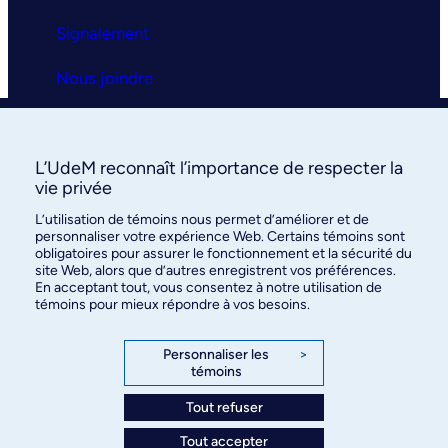
Signalement
Nous joindre
Clinique universitaire
L’UdeM reconnaît l’importance de respecter la
La clinique
vie privée
L’utilisation de témoins nous permet d’améliorer et de
Services
personnaliser votre expérience Web. Certains témoins sont
obligatoires pour assurer le fonctionnement et la sécurité du
FAQ
site Web, alors que d’autres enregistrent vos préférences.
En acceptant tout, vous consentez à notre utilisation de
témoins pour mieux répondre à vos besoins.
Nous joindre
Personnaliser les
>
témoins
Tout refuser
©
Faculté de médecine
, Université de Montréal, 2026. Tous
Tout accepter