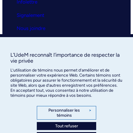
Infolettre
Signalement
Nous joindre
Clinique universitaire
L’UdeM reconnaît l’importance de respecter la
La clinique
vie privée
L’utilisation de témoins nous permet d’améliorer et de
Services
personnaliser votre expérience Web. Certains témoins sont
obligatoires pour assurer le fonctionnement et la sécurité du
FAQ
site Web, alors que d’autres enregistrent vos préférences.
En acceptant tout, vous consentez à notre utilisation de
témoins pour mieux répondre à vos besoins.
Nous joindre
Personnaliser les
>
témoins
Tout refuser
©
Faculté de médecine
, Université de Montréal, 2026. Tous