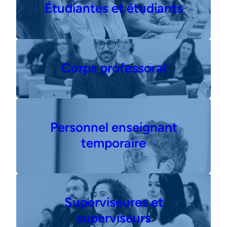
Étudiantes et étudiants
Corps professoral
Personnel enseignant
temporaire
Superviseures et
superviseurs