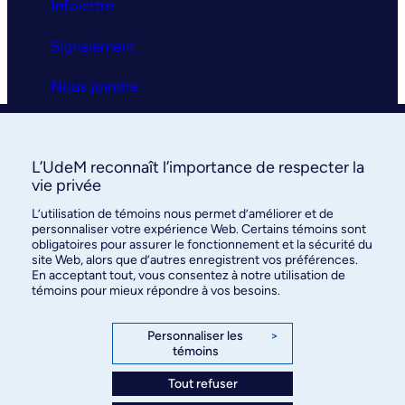
Infolettre
Signalement
Nous joindre
Clinique universitaire
L’UdeM reconnaît l’importance de respecter la
La clinique
vie privée
L’utilisation de témoins nous permet d’améliorer et de
Services
personnaliser votre expérience Web. Certains témoins sont
obligatoires pour assurer le fonctionnement et la sécurité du
FAQ
site Web, alors que d’autres enregistrent vos préférences.
En acceptant tout, vous consentez à notre utilisation de
témoins pour mieux répondre à vos besoins.
Nous joindre
Personnaliser les
>
témoins
Tout refuser
©
Faculté de médecine
, Université de Montréal, 2026. Tous