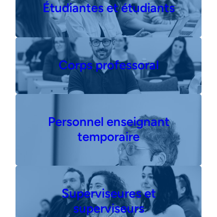
Étudiantes et étudiants
Corps professoral
Personnel enseignant
temporaire
Superviseures et
superviseurs