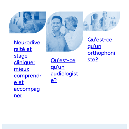
Qu’est-ce
Neurodive
qu’un
rsité et
orthophoni
stage
ste?
Qu’est-ce
clinique:
qu’un
mieux
audiologist
comprendr
e?
e et
accompag
ner