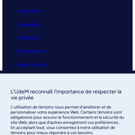
Nouvelles
Calendrier
Infolettre
Signalement
Nous joindre
Clinique universitaire
L’UdeM reconnaît l’importance de respecter la
La clinique
vie privée
L’utilisation de témoins nous permet d’améliorer et de
Services
Assistant Clinique EOA
personnaliser votre expérience Web. Certains témoins sont
Orthophonie & Audiologie
obligatoires pour assurer le fonctionnement et la sécurité du
FAQ
site Web, alors que d’autres enregistrent vos préférences.
En acceptant tout, vous consentez à notre utilisation de
Bonjour ! 👋 Je suis l'assistant de la
Clinique universitaire
témoins pour mieux répondre à vos besoins.
Nous joindre
EOA
.