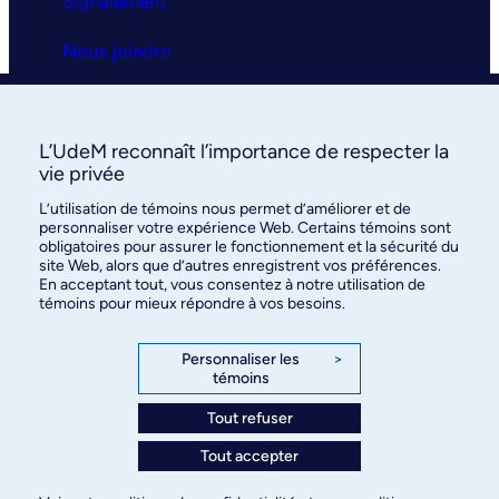
Signalement
Nous joindre
Clinique universitaire
L’UdeM reconnaît l’importance de respecter la
La clinique
vie privée
L’utilisation de témoins nous permet d’améliorer et de
Services
personnaliser votre expérience Web. Certains témoins sont
obligatoires pour assurer le fonctionnement et la sécurité du
FAQ
site Web, alors que d’autres enregistrent vos préférences.
En acceptant tout, vous consentez à notre utilisation de
témoins pour mieux répondre à vos besoins.
Nous joindre
Personnaliser les
>
témoins
Tout refuser
©
Faculté de médecine
, Université de Montréal, 2026. Tous
Tout accepter
droits réservés.