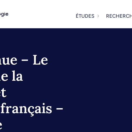
ogie
ÉTUDES
RECHERC
ue – Le
e la
t
 français –
e