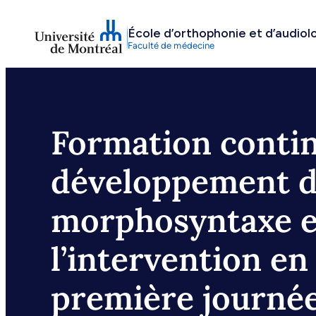
Aller
École d’orthophonie et d’audiol
au
Faculté de médecine
contenu
Formation contin
développement d
morphosyntaxe e
l’intervention en
première journé