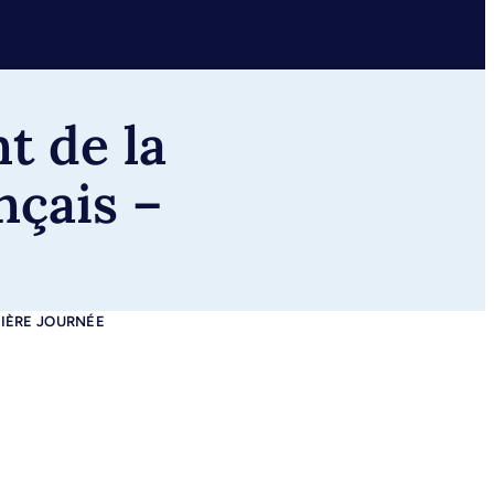
t de la
nçais –
MIÈRE JOURNÉE