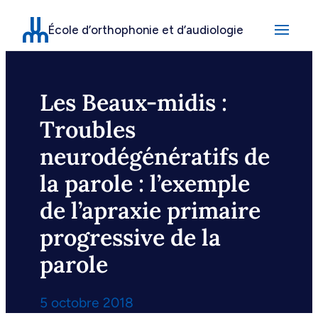
Aller
École d’orthophonie et d’audiologie
au
contenu
Les Beaux-midis :
Troubles
neurodégénératifs de
la parole : l’exemple
de l’apraxie primaire
progressive de la
parole
5 octobre 2018