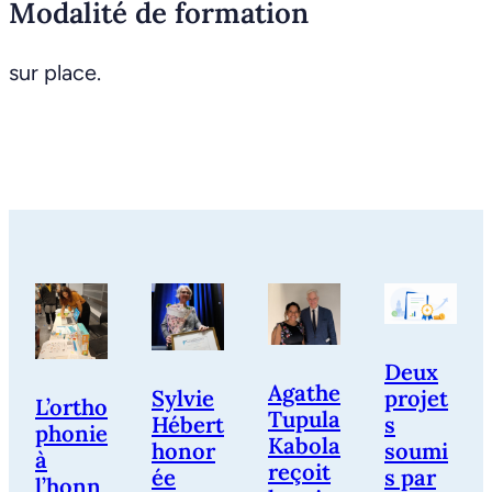
Modalité de formation
sur place.
Deux
Agathe
Sylvie
projet
L’ortho
Tupula
Hébert
s
phonie
Kabola
honor
soumi
à
reçoit
ée
s par
l’honn