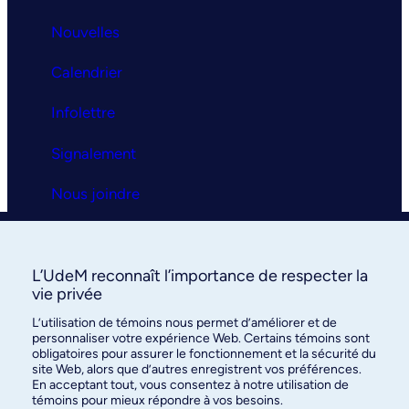
Nouvelles
Calendrier
Infolettre
Signalement
Nous joindre
Clinique universitaire
L’UdeM reconnaît l’importance de respecter la
La clinique
vie privée
L’utilisation de témoins nous permet d’améliorer et de
Services
personnaliser votre expérience Web. Certains témoins sont
obligatoires pour assurer le fonctionnement et la sécurité du
FAQ
site Web, alors que d’autres enregistrent vos préférences.
En acceptant tout, vous consentez à notre utilisation de
témoins pour mieux répondre à vos besoins.
Nous joindre