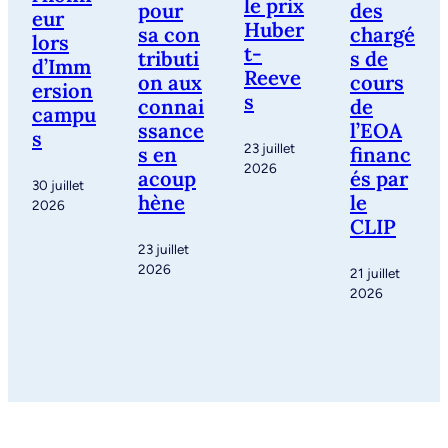
le prix
pour
des
eur
Huber
sa con
chargé
lors
t-
tributi
s de
d’Imm
Reeve
on aux
cours
ersion
s
connai
de
campu
ssance
l’EOA
s
23 juillet
s en
financ
2026
acoup
és par
30 juillet
hène
le
2026
CLIP
23 juillet
2026
21 juillet
2026