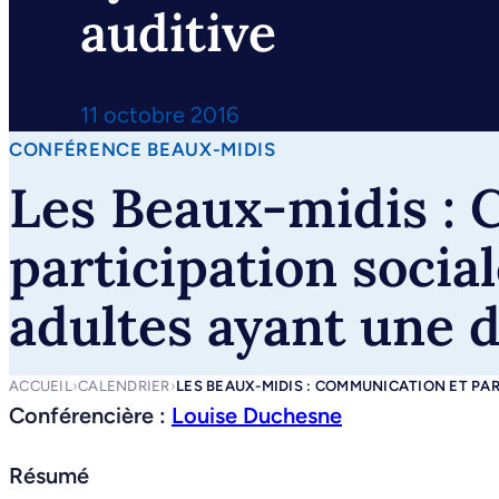
auditive
11 octobre 2016
CONFÉRENCE BEAUX-MIDIS
Les Beaux-midis :
participation social
adultes ayant une d
ACCUEIL
›
CALENDRIER
›
LES BEAUX-MIDIS : COMMUNICATION ET PAR
Conférencière :
Louise Duchesne
Résumé