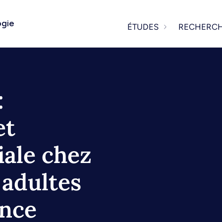
ogie
ÉTUDES
RECHERC
:
et
iale chez
 adultes
ence