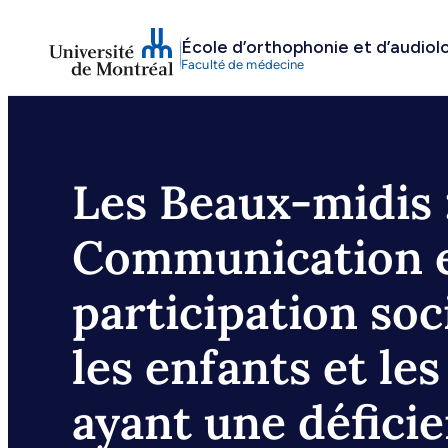
Aller
École d’orthophonie et d’audiol
au
Faculté de médecine
contenu
Les Beaux-midis 
Communication 
participation soc
les enfants et les
ayant une défici