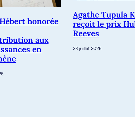
Agathe Tupula K
 Hébert honorée
reçoit le prix H
Reeves
tribution aux
ssances en
23 juillet 2026
hène
26