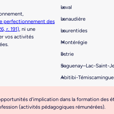
Laval
tionnement,
Lanaudière
de perfectionnement des
, r. 191)
, ni une
Laurentides
r vos activités
Montérégie
ées.
Estrie
Saguenay–Lac-Saint-J
Abitibi-Témiscamingue
opportunités d’implication dans la formation des é
ofession (activités pédagogiques rémunérées).