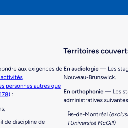
Territoires couvert
épondre aux exigences de
En audiologie
— Les stag
activités
Nouveau-Brunswick.
es personnes autres que
En orthophonie
— Les sta
 178)
:
administratives suivantes
ns;
Île-de-Montréal
(exclus
il de discipline de
l’Université McGill)