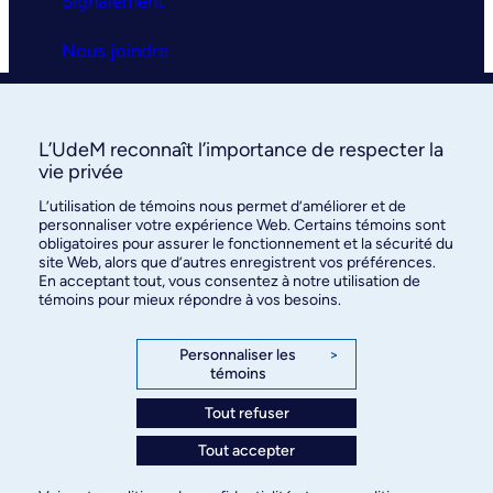
Signalement
Nous joindre
Clinique universitaire
L’UdeM reconnaît l’importance de respecter la
La clinique
vie privée
L’utilisation de témoins nous permet d’améliorer et de
Services
personnaliser votre expérience Web. Certains témoins sont
obligatoires pour assurer le fonctionnement et la sécurité du
FAQ
site Web, alors que d’autres enregistrent vos préférences.
En acceptant tout, vous consentez à notre utilisation de
témoins pour mieux répondre à vos besoins.
Nous joindre
Personnaliser les
>
témoins
Tout refuser
©
Faculté de médecine
, Université de Montréal, 2026. Tous
Tout accepter
droits réservés.