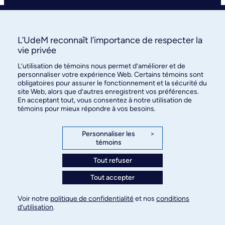
Clinique universitaire
L’UdeM reconnaît l’importance de respecter la
La clinique
vie privée
L’utilisation de témoins nous permet d’améliorer et de
Services
personnaliser votre expérience Web. Certains témoins sont
obligatoires pour assurer le fonctionnement et la sécurité du
FAQ
site Web, alors que d’autres enregistrent vos préférences.
En acceptant tout, vous consentez à notre utilisation de
témoins pour mieux répondre à vos besoins.
Nous joindre
Personnaliser les
>
témoins
Tout refuser
©
Faculté de médecine
, Université de Montréal, 2026. Tous
Tout accepter
droits réservés.
Voir notre
politique de confidentialité
et nos
conditions
d’utilisation
.
Confidentialité
Conditions d’utilisation
Paramètres des témoins