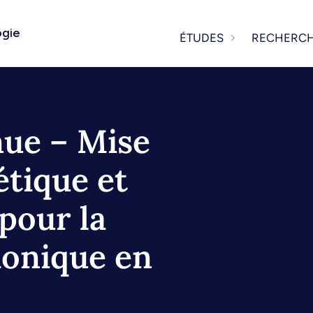
ogie
ÉTUDES
RECHERC
nue – Mise
étique et
pour la
honique en