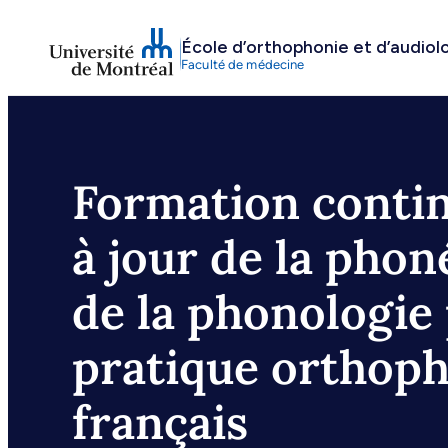
Aller
École d’orthophonie et d’audiol
au
Faculté de médecine
contenu
Formation conti
à jour de la phon
de la phonologie 
pratique orthop
français