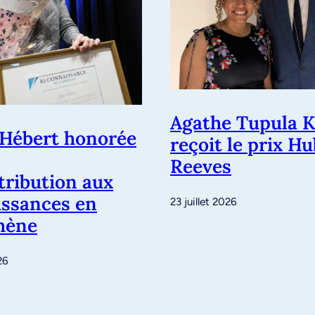
Agathe Tupula K
 Hébert honorée
reçoit le prix H
Reeves
tribution aux
ssances en
23 juillet 2026
hène
26