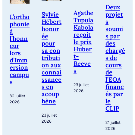
Deux
Agathe
Sylvie
projet
L’ortho
Tupula
Hébert
s
phonie
Kabola
honor
soumi
à
reçoit
ée
s par
l’honn
le prix
pour
des
eur
Huber
sa con
chargé
lors
t-
tributi
s de
d’Imm
Reeve
on aux
cours
ersion
s
connai
de
campu
ssance
l’EOA
s
23 juillet
s en
financ
2026
acoup
és par
30 juillet
hène
le
2026
CLIP
23 juillet
2026
21 juillet
2026