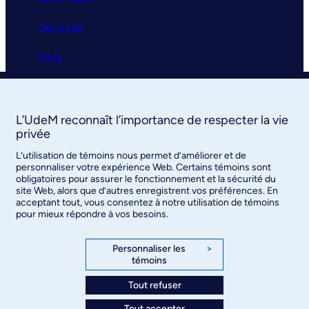
Services
FAQ
Nous joindre
L’UdeM reconnaît l’importance de respecter la vie
privée
L’utilisation de témoins nous permet d’améliorer et de
personnaliser votre expérience Web. Certains témoins sont
©
Faculté de médecine
, Université de Montréal, 2026. Tous
obligatoires pour assurer le fonctionnement et la sécurité du
droits réservés.
site Web, alors que d’autres enregistrent vos préférences. En
acceptant tout, vous consentez à notre utilisation de témoins
pour mieux répondre à vos besoins.
Confidentialité
Conditions d’utilisation
Paramètres des témoins
Personnaliser les
>
témoins
Tout refuser
Tout accepter