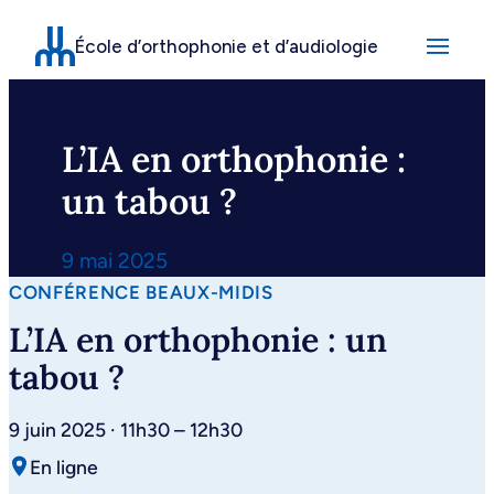
Aller
École d’orthophonie et d’audiologie
au
contenu
L’IA en orthophonie :
un tabou ?
9 mai 2025
CONFÉRENCE BEAUX-MIDIS
L’IA en orthophonie : un
tabou ?
9 juin 2025 · 11h30 – 12h30
En ligne