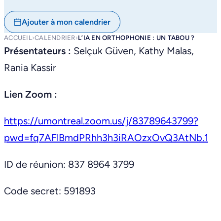
Ajouter à mon calendrier
ACCUEIL
›
CALENDRIER
›
L’IA EN ORTHOPHONIE : UN TABOU ?
Présentateurs :
Selçuk Güven, Kathy Malas,
Rania Kassir
Lien Zoom :
https://umontreal.zoom.us/j/83789643799?
pwd=fq7AFlBmdPRhh3h3iRAOzxOvQ3AtNb.1
ID de réunion: 837 8964 3799
Code secret: 591893