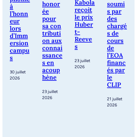
Kabola
honor
soumi
à
reçoit
ée
s par
l’honn
le prix
pour
des
eur
Huber
sa con
chargé
lors
t-
tributi
s de
d’Imm
Reeve
on aux
cours
ersion
s
connai
de
campu
ssance
l’EOA
s
23 juillet
s en
financ
2026
acoup
és par
30 juillet
hène
le
2026
CLIP
23 juillet
2026
21 juillet
2026