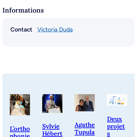
Informations
Contact
Victoria Duda
Deux
Agathe
Sylvie
projet
L’ortho
Tupula
Hébert
s
phonie