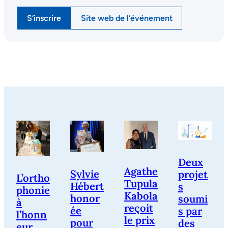
S’inscrire
Site web de l’événement
Deux
Agathe
Sylvie
projet
L’ortho
Tupula
Hébert
s
phonie
Kabola
honor
soumi
à
reçoit
ée
s par
l’honn
le prix
pour
des
eur