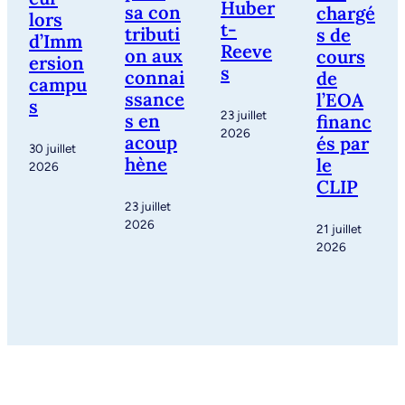
Huber
sa con
chargé
lors
t-
tributi
s de
d’Imm
Reeve
on aux
cours
ersion
s
connai
de
campu
ssance
l’EOA
s
23 juillet
s en
financ
2026
acoup
és par
30 juillet
hène
le
2026
CLIP
23 juillet
2026
21 juillet
2026