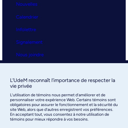
Nouvelles
Calendrier
Infolettre
Signalement
Nous joindre
Clinique universitaire
L’UdeM reconnaît l’importance de respecter la
La clinique
vie privée
L’utilisation de témoins nous permet d’améliorer et de
Services
personnaliser votre expérience Web. Certains témoins sont
obligatoires pour assurer le fonctionnement et la sécurité du
FAQ
site Web, alors que d’autres enregistrent vos préférences.
En acceptant tout, vous consentez à notre utilisation de
témoins pour mieux répondre à vos besoins.
Nous joindre