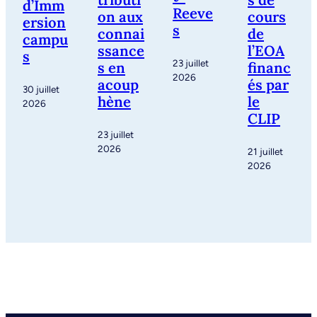
s de
d’Imm
Reeve
on aux
cours
ersion
s
connai
de
campu
ssance
l’EOA
s
23 juillet
s en
financ
2026
acoup
és par
30 juillet
hène
le
2026
CLIP
23 juillet
2026
21 juillet
2026