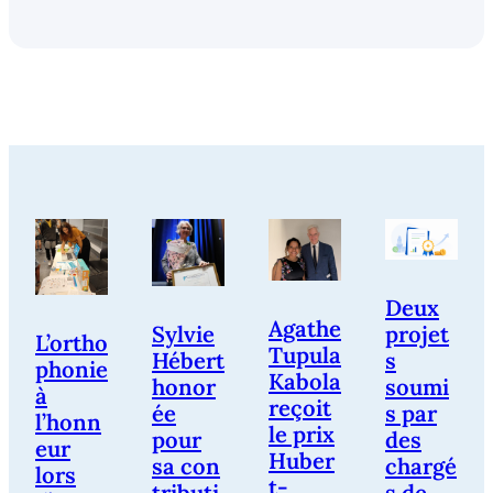
Deux
Agathe
Sylvie
projet
L’ortho
Tupula
Hébert
s
phonie
Kabola
honor
soumi
à
reçoit
ée
s par
l’honn
le prix
pour
des
eur
Huber
sa con
chargé
lors
t-
tributi