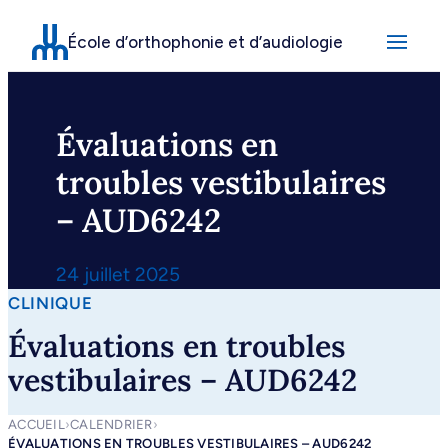
Aller
École d’orthophonie et d’audiologie
au
contenu
Évaluations en
troubles vestibulaires
– AUD6242
24 juillet 2025
CLINIQUE
Évaluations en troubles
vestibulaires – AUD6242
ACCUEIL
›
CALENDRIER
›
ÉVALUATIONS EN TROUBLES VESTIBULAIRES – AUD6242