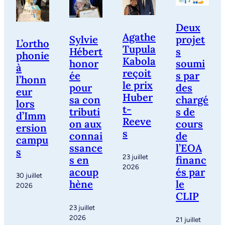
Deux
Agathe
Sylvie
projet
L’ortho
Tupula
Hébert
s
phonie
Kabola
honor
soumi
à
reçoit
ée
s par
l’honn
le prix
pour
des
eur
Huber
sa con
chargé
lors
t-
tributi
s de
d’Imm
Reeve
on aux
cours
ersion
s
connai
de
campu
ssance
l’EOA
s
23 juillet
s en
financ
2026
acoup
és par
30 juillet
hène
le
2026
CLIP
23 juillet
2026
21 juillet