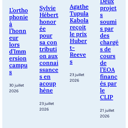
Deux
Agathe
Sylvie
projet
L’ortho
Tupula
Hébert
s
phonie
Kabola
honor
soumi
à
reçoit
ée
s par
l’honn
le prix
pour
des
eur
Huber
sa con
chargé
lors
t-
tributi
s de
d’Imm
Reeve
on aux
cours
ersion
s
connai
de
campu
ssance
l’EOA
s
23 juillet
s en
financ
2026
acoup
és par
30 juillet
hène
le
2026
CLIP
23 juillet
2026
21 juillet
2026