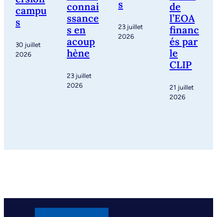
s
connai
de
campu
ssance
l’EOA
s
23 juillet
s en
financ
2026
acoup
és par
30 juillet
hène
le
2026
CLIP
23 juillet
2026
21 juillet
2026