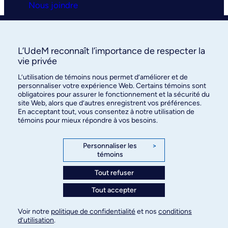
Nous joindre
Clinique universitaire
L’UdeM reconnaît l’importance de respecter la
La clinique
vie privée
L’utilisation de témoins nous permet d’améliorer et de
Services
personnaliser votre expérience Web. Certains témoins sont
obligatoires pour assurer le fonctionnement et la sécurité du
FAQ
site Web, alors que d’autres enregistrent vos préférences.
En acceptant tout, vous consentez à notre utilisation de
témoins pour mieux répondre à vos besoins.
Nous joindre
Personnaliser les
>
témoins
Tout refuser
©
Faculté de médecine
, Université de Montréal, 2026. Tous
Tout accepter
droits réservés.
Voir notre
politique de confidentialité
et nos
conditions
d’utilisation
.
Confidentialité
Conditions d’utilisation
Paramètres des témoins