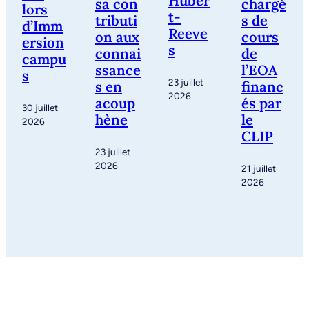
Huber
sa con
chargé
lors
t-
tributi
s de
d’Imm
Reeve
on aux
cours
ersion
s
connai
de
campu
ssance
l’EOA
s
23 juillet
s en
financ
2026
acoup
és par
30 juillet
hène
le
2026
CLIP
23 juillet
2026
21 juillet
2026