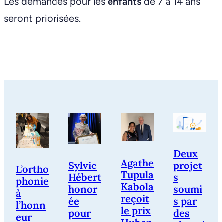
Les demandes pour les
enfants
de 7 à 14 ans
seront priorisées.
Deux
Agathe
Sylvie
projet
L’ortho
Tupula
Hébert
s
phonie
Kabola
honor
soumi
à
reçoit
ée
s par
l’honn
le prix
pour
des
eur