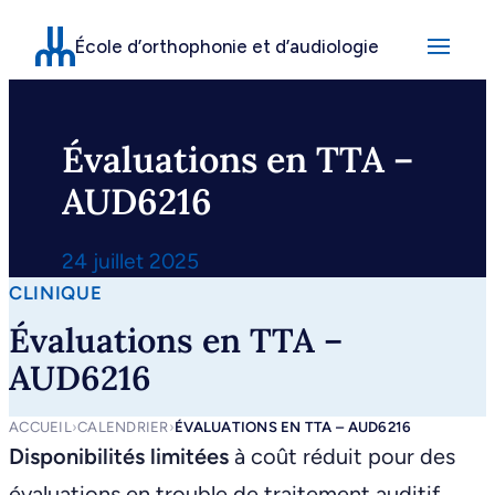
Aller
École d’orthophonie et d’audiologie
au
contenu
Évaluations en TTA –
AUD6216
24 juillet 2025
CLINIQUE
Évaluations en TTA –
AUD6216
ACCUEIL
›
CALENDRIER
›
ÉVALUATIONS EN TTA – AUD6216
Disponibilités limitées
à coût réduit pour des
évaluations en trouble de traitement auditif