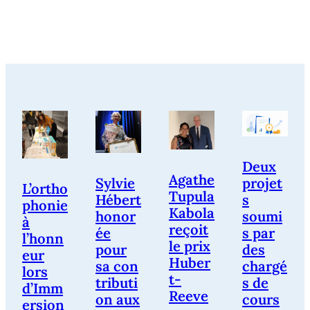
Deux
Agathe
Sylvie
projet
L’ortho
Tupula
Hébert
s
phonie
Kabola
honor
soumi
à
reçoit
ée
s par
l’honn
le prix
pour
des
eur
Huber
sa con
chargé
lors
t-
tributi
s de
d’Imm
Reeve
on aux
cours
ersion