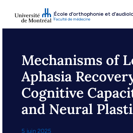
Aller
École d’orthophonie et d’audiol
au
Faculté de médecine
contenu
Mechanisms of L
Aphasia Recovery
Cognitive Capacit
and Neural Plasti
5 juin 2025