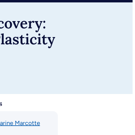
covery:
lasticity
s
arine Marcotte